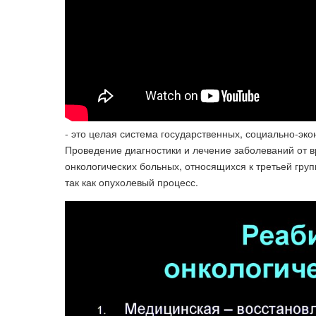
- это целая система государственных, социально-эк
Проведение диагностики и лечение заболеваний от в
онкологических больных, относящихся к третьей гру
так как опухолевый процесс.