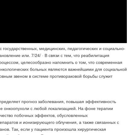
с государственных, медицинских, педагогических и социально-
овление или. 7/24/ · В связи с тем, что реабилитация
процессом, целесообразно напомнить о том, что современная
онкологических больных являются важнейшими для социальной
новным звеном в системе противораковой борьбы служит
пределяет прогноз заболевания, повышая эффективность
ие онкоопухоли с любой локализацией. На фоне терапии
ичество побочных эффектов, обусловленных
епаратов и ионизирующего облучения, а также связанных с
ов. Так, если у пациента произошла хирургическая