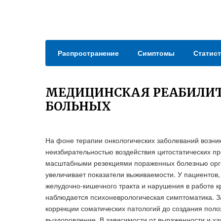
Распространение
Симптомы
Статист
МЕДИЦИНСКАЯ РЕАБИЛИТ
БОЛЬНЫХ
На фоне терапии онкологических заболеваний возни
неизбирательностью воздействия цитостатических пр
масштабными резекциями пораженных болезнью орга
увеличивает показатели выживаемости. У пациентов,
желудочно-кишечного тракта и нарушения в работе 
наблюдается психоневрологическая симптоматика. З
коррекции соматических патологий до создания пол
выздоровление. В зависимости от выраженности и ха