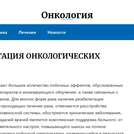
Онкология
ика
Лечение
Новости
АЦИЯ ОНКОЛОГИЧЕСКИХ
кает большое количество побочных эффектов, обусловленных
епаратов и ионизирующего облучения, а также связанных с
нов. Для многих форм рака наличие реабилитации
 проходящих лечение рака, отмечаются расстройства
кровеносной системы, обостряются хронические заболевания,
адачей врачей является комплексная поддержка больного: от
ожительного настроя, повышающего шансы на полное
рактера побочной симптоматики, развивающейся в результате