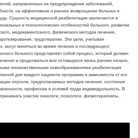
иятий, направленных на предупреждение заболеваний,
обности, на эффективное и раннее возвращение больных и
руду. Сущность медицинской реабилитации заключается в
ональных и психологических особенностей больного, развитии
кого, медикаментозного, физического методов лечения,
протезирования, трудотерапии. Эти цели, учитывая
х, могут меняться во время лечения и последующего
еского больного представляет собой процесс, который должен
 лечения и продолжаться всю оставшуюся жизнь раннее начало,
чными злокачественными новообразованиями реабилитация
анной для каждого пациента программе в зависимости от его
лизации опухоли, предполагаемых методов лечения, состояния
вленности, профессии и условий труда индивидуальность. В
ринимать участие онкологи, психологи, физиотерапевты,