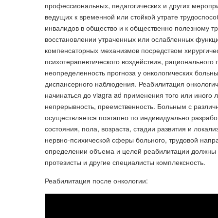
профессиональных, педагогических и других меропр
ведущих к временной или стойкой утрате трудоспос
инвалидов в общество и к общественно полезному т
восстановлении утраченных или ослабленных функци
компенсаторных механизмов посредством хирургичес
психотерапевтического воздействия, рационального 
неопределенность прогноза у онкологических больны
диспансерного наблюдения. Реабилитация онкологич
начинаться до viagra ad применения того или иного
непрерывность, преемственность. Больным с разли
осуществляется поэтапно по индивидуально разработ
состояния, пола, возраста, стадии развития и лока
нервно-психической сферы больного, трудовой напра
определении объема и целей реабилитации должны п
протезисты и другие специалисты комплексность.
Реабилитация после онкологии: