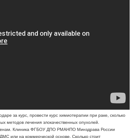
даре за курс, провести курс химиотерапии при раке, сколько
ых методов лечения злокачественных опухолей.
 ценам. Клиника ФГБОУ ДПО РМАНПО Минздрава России
ДМС или на коммерческой основе. Сколько стоит