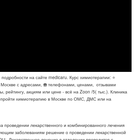
е подробности на сайте medicaru. Курс химиотерапии: ⭐️
 Москве с адресами, ☎️ телефонами, ценами, ️ отзывами
 рейтингу, акциям или цене - всё на Zoon /5( тыс.). Клиника
ройти химиотерапию в Москве по ОМС, ДМС или на
 проведении лекарственного и комбинированного лечения
едующим заболеваниям решение о проведении лекарственной
Ц:. Лекарственное лечение в отделении проводится с