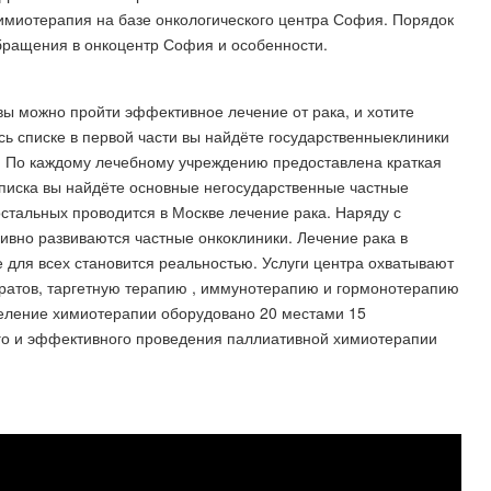
Химиотерапия на базе онкологического центра София. Порядок
бращения в онкоцентр София и особенности.
вы можно пройти эффективное лечение от рака, и хотите
сь списке в первой части вы найдёте государственныеклиники
. По каждому лечебному учреждению предоставлена краткая
списка вы найдёте основные негосударственные частные
остальных проводится в Москве лечение рака. Наряду с
вно развиваются частные онкоклиники. Лечение рака в
для всех становится реальностью. Услуги центра охватывают
ратов, таргетную терапию , иммунотерапию и гормонотерапию
деление химиотерапии оборудовано 20 местами 15
го и эффективного проведения паллиативной химиотерапии