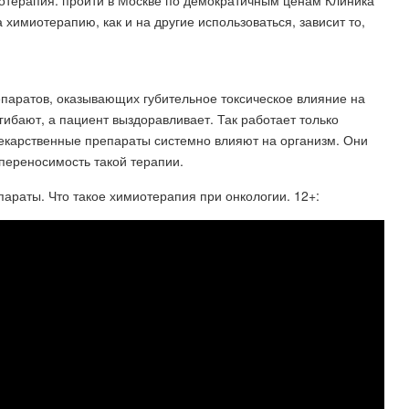
иотерапия: пройти в Москве по демократичным ценам Клиника
имиотерапию, как и на другие использоваться, зависит то,
аратов, оказывающих губительное токсическое влияние на
огибают, а пациент выздоравливает. Так работает только
екарственные препараты системно влияют на организм. Они
 переносимость такой терапии.
параты. Что такое химиотерапия при онкологии. 12+: