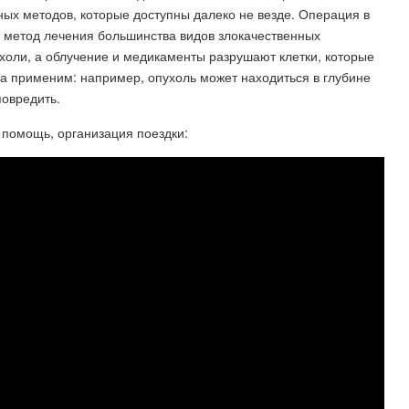
ных методов, которые доступны далеко не везде. Операция в
й метод лечения большинства видов злокачественных
холи, а облучение и медикаменты разрушают клетки, которые
гда применим: например, опухоль может находиться в глубине
повредить.
 помощь, организация поездки: