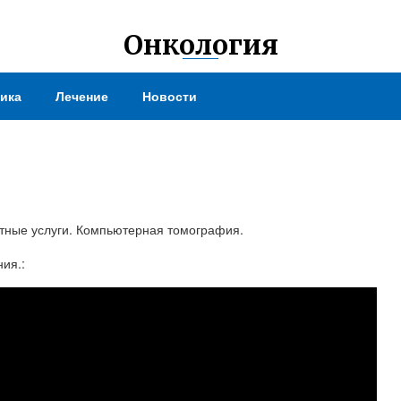
Онкология
ика
Лечение
Новости
латные услуги. Компьютерная томография.
ия.: