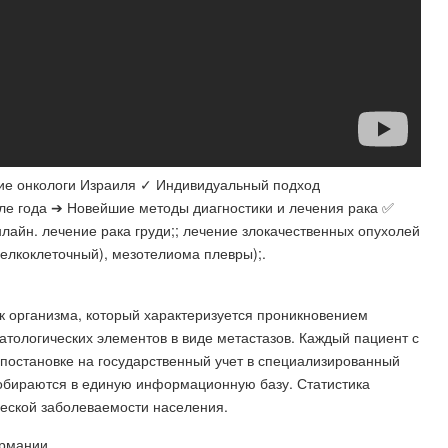
шие онкологи Израиля ✓ Индивидуальный подход
ле года ➔ Новейшие методы диагностики и лечения рака ✅
айн. лечение рака груди;; лечение злокачественных опухолей
мелкоклеточный), мезотелиома плевры);.
к организма, который характеризуется проникновением
атологических элементов в виде метастазов. Каждый пациент с
постановке на государственный учет в специализированный
обираются в единую информационную базу. Статистика
ческой заболеваемости населения.
ермании