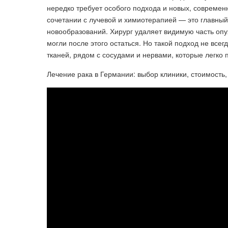
нередко требует особого подхода и новых, современ
сочетании с лучевой и химиотерапией — это главны
новообразований. Хирург удаляет видимую часть опу
могли после этого остаться. Но такой подход не все
тканей, рядом с сосудами и нервами, которые легко 
Лечение рака в Германии: выбор клиники, стоимость,