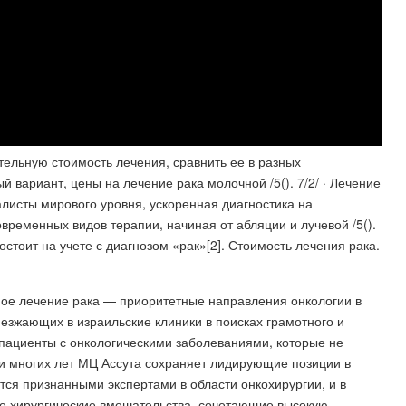
ительную стоимость лечения, сравнить ее в разных
 вариант, цены на лечение рака молочной /5(). 7/2/ · Лечение
алисты мирового уровня, ускоренная диагностика на
ременных видов терапии, начиная от абляции и лучевой /5().
состоит на учете с диагнозом «рак»[2]. Стоимость лечения рака.
ое лечение рака — приоритетные направления онкологии в
езжающих в израильские клиники в поисках грамотного и
пациенты с онкологическими заболеваниями, которые не
и многих лет МЦ Ассута сохраняет лидирующие позиции в
тся признанными экспертами в области онкохирургии, и в
е хирургические вмешательства, сочетающие высокую