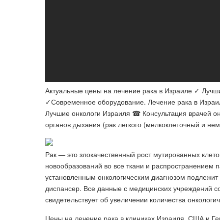
Актуальные цены на лечение рака в Израиле ✓ Луч
✓Современное оборудование. Лечение рака в Израи
Лучшие онкологи Израиля ☎ Консультация врачей онл
органов дыхания (​рак легкого (мелкоклеточный и не
Рак — это злокачественный рост мутированных клето
новообразований во все ткани и распространением п
установленным онкологическим диагнозом подлежит 
диспансер. Все данные с медицинских учреждений с
свидетельствует об увеличении количества онкологи
Цены на лечение рака в клиниках Израиля, США и Г