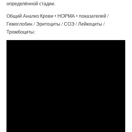
определённой стадии.
Общий Анализ Крови • НОРМА • показателей /
Гемоглобин / Эритоциты / СОЭ / Лейкоциты /
Тромбоциты: