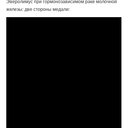
Эверолимус при гормонозависимом раке молочной
железы: две стороны медали: