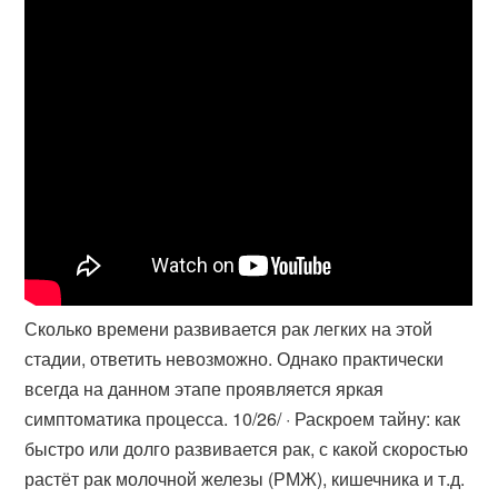
Сколько времени развивается рак легких на этой
стадии, ответить невозможно. Однако практически
всегда на данном этапе проявляется яркая
симптоматика процесса. 10/26/ · Раскроем тайну: как
быстро или долго развивается рак, с какой скоростью
растёт рак молочной железы (РМЖ), кишечника и т.д.