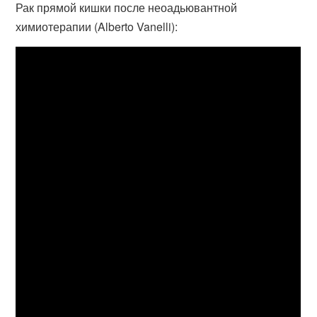
Рак прямой кишки после неоадьювантной
химиотерапии (Alberto Vanelli):