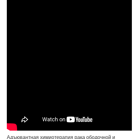
Адъювантная химиотерапия рака ободочной и