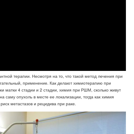
тной терапии. Несмотря на то, что такой метод лечения при
огательный, применение. Как делают химиотерапию при
и матки 4 стадии и 2 стадии, химия при РШМ, сколько живут
на саму опухоль в месте ее локализации, тогда как химия
риск метастазов и рецидива при раке.