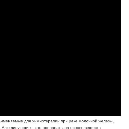
рименяемые для химиотерапии при раке молочной железы,
. Алкилирующие – это препараты на основе веществ,