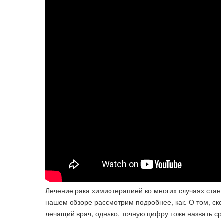
Лечение рака химиотерапией во многих случаях стан
нашем обзоре рассмотрим подробнее, как. О том, ск
лечащий врач, однако, точную цифру тоже назвать сраз