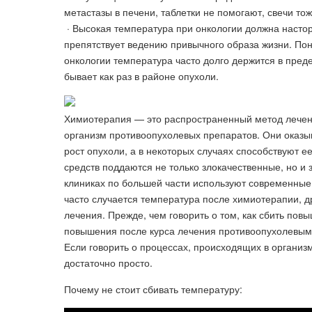
метастазы в печени, таблетки не помогают, свечи то
· Высокая температура при онкологии должна настор
препятствует ведению привычного образа жизни. Пон
онкологии температура часто долго держится в пред
бывает как раз в районе опухоли.
Химиотерапия — это распространенный метод лечени
организм противоопухолевых препаратов. Они оказыв
рост опухоли, а в некоторых случаях способствуют 
средств поддаются не только злокачественные, но и з
клиниках по большей части используют современные 
часто случается температура после химиотерапии, 
лечения. Прежде, чем говорить о том, как сбить по
повышения после курса лечения противоопухолевыми
Если говорить о процессах, происходящих в органи
достаточно просто.
Почему не стоит сбивать температуру: