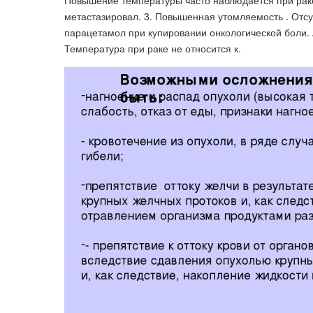
Повышение температуры часто наблюдается при раке,
метастазировал. 3. Повышенная утомляемость . Отсу
парацетамол при купировании онкологической боли. 
Температура при раке не относится к​.