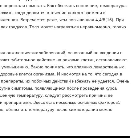
же перестали помогать. Как облегчить состояние, температура.
ожить, когда держится в течение долгого времени и
иженная. Встречается реже, чем повышенная.4,4/5(16). При
елах градусов. Тело может нагреваться неравномерно, горячо
я онкологических заболеваний, основанный на введении в
ают губительное действие на раковые клетки, останавливают
ее уменьшению. Важно понимать, что влиянию лекарственных
доровые клетки организма. И несмотря на то, что сегодня в
препараты, их побочных действий избежать не удается. Очень
другие симптомы, появляющиеся после проведения курса
вышенную температуру, следует рассмотреть причины ее
 препаратами. Здесь есть несколько основных факторов:.
зме, объяснить температуру после химиотерапии можно