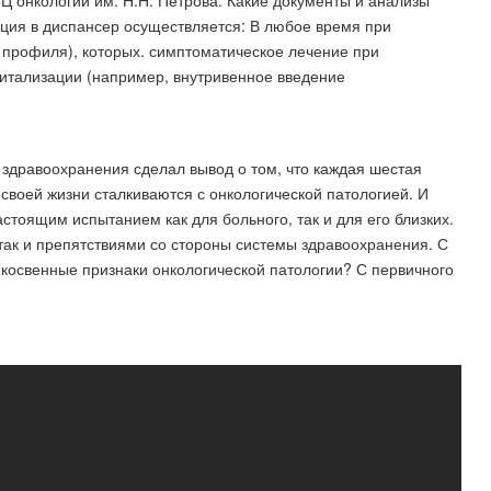
 онкологии им. Н.Н. Петрова. Какие документы и анализы
ация в диспансер осуществляется: В любое время при
 профиля), которых​. симптоматическое лечение при
итализации (например, внутривенное введение
 здравоохранения сделал вывод о том, что каждая шестая
своей жизни сталкиваются с онкологической патологией. И
астоящим испытанием как для больного, так и для его близких.
так и препятствиями со стороны системы здравоохранения. С
ь косвенные признаки онкологической патологии? С первичного