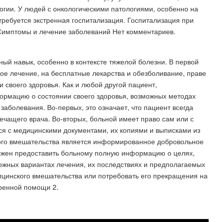
огии. У людей с онкологическими патологиями, особенно на
 требуется экстренная госпитализация. Госпитализация при
 Симптомы и лечение заболеваний Нет комментариев.
ный навык, особенно в контексте тяжелой болезни. В первой
ое лечение, на бесплатные лекарства и обезболивание, праве
своего здоровья. Как и любой другой пациент,
ормацию о состоянии своего здоровья, возможных методах
заболевания. Во-первых, это означает, что пациент всегда
ечащего врача. Во-вторых, больной имеет право сам или с
ся с медицинскими документами, их копиями и выписками из
кого вмешательства является информированное добровольное
лжен предоставить больному полную информацию о целях,
ожных вариантах лечения, их последствиях и предполагаемых
дицинского вмешательства или потребовать его прекращения на
тренной помощи 2.