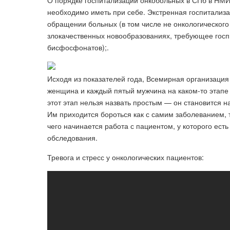
О порядке госпитализации онкобольных в СПб в НМИЦ
необходимо иметь при себе. Экстренная госпитализ
обращении больных (в том числе не онкологического
злокачественных новообразованиях, требующее госп
бисфосфонатов);.
Исходя из показателей года, Всемирная организация
женщина и каждый пятый мужчина на каком-то этапе 
этот этап нельзя назвать простым — он становится н
Им приходится бороться как с самим заболеванием, 
чего начинается работа с пациентом, у которого ест
обследования.
Тревога и стресс у онкологических пациентов: