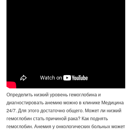
Определить низкий уровень гемоглобина и
диагностировать анемию можно в клинике Медицина
24/7. Для этого достаточно общего. Может ли низкий
гемоглобин стать причиной рака? Как поднять
гемоглобин. Анемия у онкологических больных может