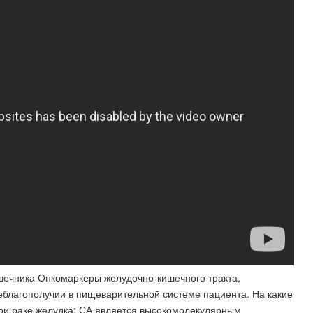
шечника Онкомаркеры желудочно-кишечного тракта,
благополучии в пищеварительной системе пациента. На какие
и раке желудка: СА является высокомолекулярным