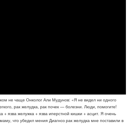
аком не чаще Онколог Али Мудунов: «Я не видел ни одного
гкого, рак желудка, рак почек — болезни. Люди, помогите!
 + язва желужка + язва иперстной кишки + асцит. Я очень
 маму, что убедил мения Диагноз рак желудка мне поставили в