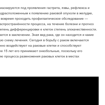
маскируются под проявления гастрита, язвы, рефлюкса и
едрасположенным к появлению раковой опухоли в желудке,
и вовремя проходить профилактическое обследование —
спространённости процесса, на течение болезни и прогноз
степень дифференцировки е клеток степень злокачественности.
ется в заключении. Зная вид рака, где он находится и какие
ую схему лечения. Сегодня в борьбу с раком включаются
но воздействуют на раковые клетки и способствуют
е 15 лет его принимают онкобольные, поскольку его
ию процесса размножения раковых клеток в местах