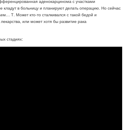
дифференцированная аденокарцинома с участками
 кладут в больницу и планируют делать операцию. Но сейчас
м… Т. Может кто-то сталкивался с такой бедой и
лекарства, или может хотя бы развитие рака
ых стадиях: