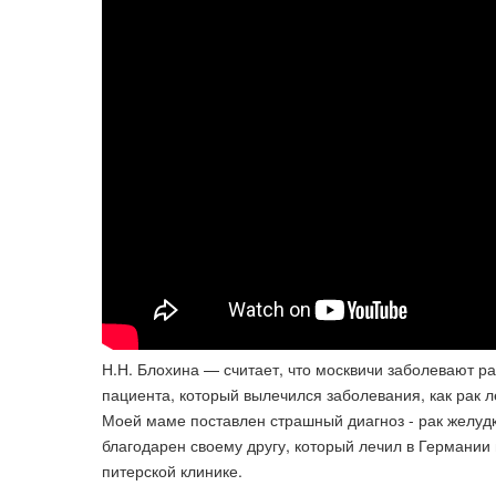
Н.Н. Блохина — считает, что москвичи заболевают р
пациента, который вылечился заболевания, как рак ле
Моей маме поставлен страшный диагноз - рак желудка
благодарен своему другу, который лечил в Германии
питерской клинике.