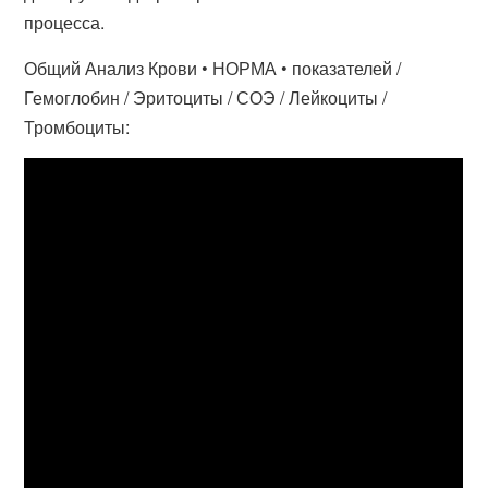
процесса.
Общий Анализ Крови • НОРМА • показателей /
Гемоглобин / Эритоциты / СОЭ / Лейкоциты /
Тромбоциты: