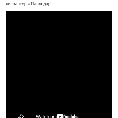
диспансер \\ Павлодар