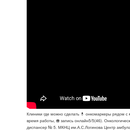
Клиники где можно сделать 💊 онкомаркеры рядом с 
время работы, ☎️ запись онлайн5/5(46). Онкологиче
диспансер № 5. МКНЦ им.А.С.Логинова Центр амбул