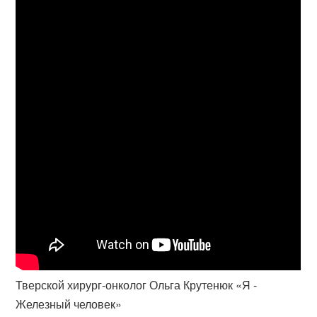
Тверской хирург-онколог Ольга Крутенюк «Я -
Железный человек»