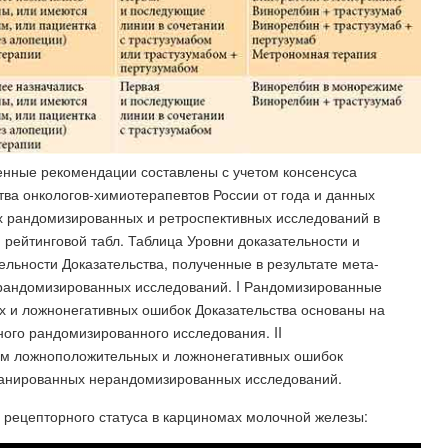
ленные рекомендации составлены с учетом консенсуса
ва онкологов-химиотерапевтов России от года и данных
х рандомизированных и ретроспективных исследований в
 рейтинговой табл. Таблица Уровни доказательности и
льности Доказательства, полученные в результате мета-
рандомизированных исследований. I Рандомизированные
 и ложнонегативных ошибок Доказательства основаны на
ого рандомизированного исследования. II
ем ложноположительных и ложнонегативных ошибок
планированных нерандомизированных исследований.
рецепторного статуса в карциномах молочной железы: