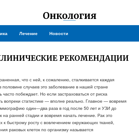
Онкология
ика
Лечение
Новости
КЛИНИЧЕСКИЕ РЕКОМЕНДАЦИИ
аненная, что с ней, к сожалению, сталкивается каждая
в половине случаев это заболевание в нашей стране
ь часто побеждает. Но если застраховаться от риска
ть вопреки статистике — вполне реально. Главное — вовремя
аммографию один—два раза в год после 50 лет и УЗИ до
к на ранней стадии и вовремя начать лечение. Рак это
х к быстрому росту с вовлечением окружающих тканей,
ния раковых клеток по организму называется