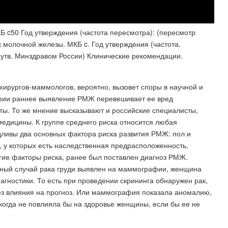
 c50 Год утверждения (частота пересмотра): (пересмотр
к молочной железы. МКБ c. Год утверждения (частота.
(утв. Минздравом России) Клинические рекомендации.
ирургов-маммологов, вероятно, вызовет споры в научной и
афии раннее выявление РМЖ перевешивает ее вред
ты. То же мнение высказывают и российские специалисты,
едицины. К группе среднего риска относится любая
дливы два основных фактора риска развития РМЖ: пол и
, у которых есть наследственная предрасположенность,
гие факторы риска, ранее был поставлен диагноз РМЖ.
нный случай рака груди выявлен на маммографии, женщина
гностики. То есть при проведении скрининга обнаружен рак,
без влияния на прогноз. Или маммография показала аномалию,
никогда не повлияла бы на здоровье женщины, если бы ее не