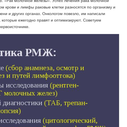
: «Рак молочной железы». Успех лечения рака молочной
ком крови и лимфы раковые клетки разносятся по организму и
ени и других органах. Онкологом повезло, им написали
 которые ежегодно правят и оптимизируют. Советуем
первоисточнике.