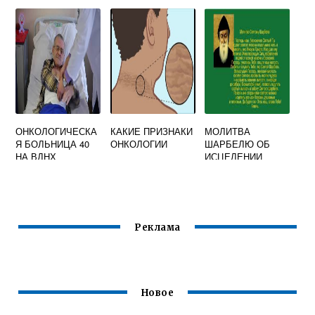
ПАЦИЕНТОВ
ОНКОЛОГИЧЕСКИ
Й ДИСПАНСЕР
ОФИЦИАЛЬНЫЙ
САЙТ
ОНКОЛОГИЧЕСКА
КАКИЕ ПРИЗНАКИ
МОЛИТВА
Я БОЛЬНИЦА 40
ОНКОЛОГИИ
ШАРБЕЛЮ ОБ
НА ВДНХ
ИСЦЕЛЕНИИ
ОФИЦИАЛЬНЫЙ
ОНКОЛОГИЧЕСКИ
САЙТ
Х БОЛЬНЫХ
Реклама
Новое