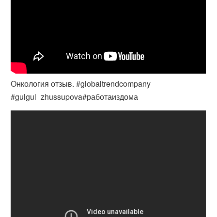
Онкология отзыв. #globaltrendcompany
#gulgul_zhussupova#работаиздома