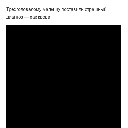
Трехгодовалому малышу поставили страшный
диагноз — рак крови: