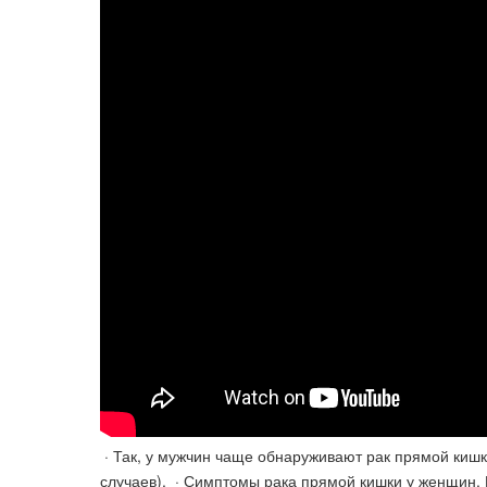
· Так, у мужчин чаще обнаруживают рак прямой киш
случаев). · Симптомы рака прямой кишки у женщин. 