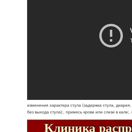
изменения характера стула (задержка стула, диарея
без выхода стула);. примесь крови или слизи в кале