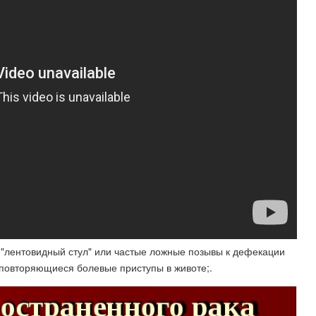
, "лентовидный стул" или частые ложные позывы к дефекации
;. повторяющиеся болевые приступы в животе;.