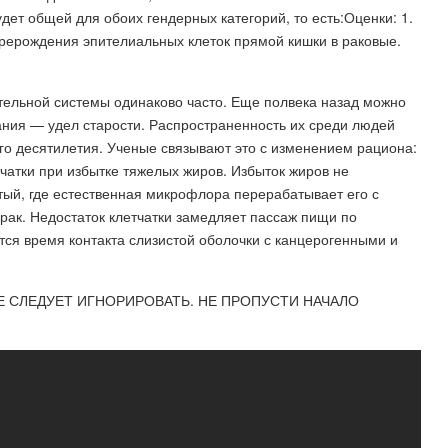
дет общей для обоих гендерных категорий, то есть:Оценки: 1.
рерождения эпителиальных клеток прямой кишки в раковые.
льной системы одинаково часто. Еще полвека назад можно
ания — удел старости. Распространенность их среди людей
его десятилетия. Ученые связывают это с изменением рациона:
тчатки при избытке тяжелых жиров. Избыток жиров не
тый, где естественная микрофлора перерабатывает его с
ак. Недостаток клетчатки замедляет пассаж пищи по
ся время контакта слизистой оболочки с канцерогенными и
Е СЛЕДУЕТ ИГНОРИРОВАТЬ. НЕ ПРОПУСТИ НАЧАЛО