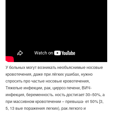
У больных могут возникать необъяснимые носовые
кровотечения, даже при лёгких ушибах, нужно
спросить про частые носовые кровотечения,
Тяжелые инфекции, рак, цирроз печени, ВИЧ-
инфекция, беременность. ность достигает 30–50%, а
при массивном кровотечении – превыша- ет 50% [3,
5, 13 вые поражения легких), рак легкого и