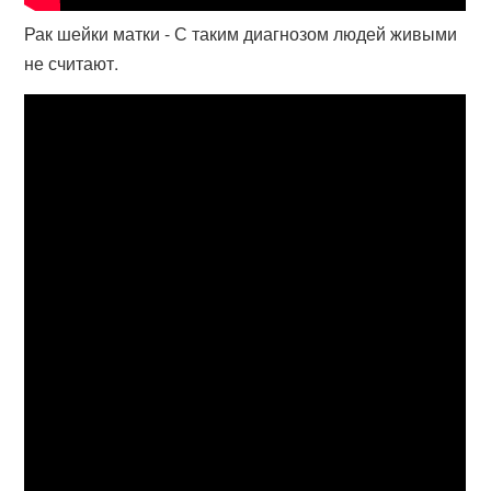
Рак шейки матки - С таким диагнозом людей живыми
не считают.