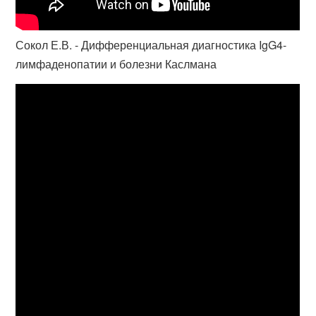
Сокол Е.В. - Дифференциальная диагностика IgG4-
лимфаденопатии и болезни Каслмана