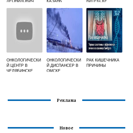
ЛЕОНИДОВИЧ
КАЗАНЬ
ВИТЕБСКЕ
ВОЛОГДА
ОФИЦИАЛЬНЫЙ
ПЛАТНЫЕ УСЛУГИ
ОНКОЛОГ ГДЕ
САЙТ
ТЕЛЕФОН
ПРИНИМАЕТ
ОНКОЛОГИЧЕСКИ
ОНКОЛОГИЧЕСКИ
РАК КИШЕЧНИКА
Й ЦЕНТР В
Й ДИСПАНСЕР В
ПРИЧИНЫ
ЧЕЛЯБИНСКЕ
ОМСКЕ
ОФИЦИАЛЬНЫЙ
САЙТ
Реклама
Новое