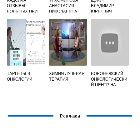
ОТЗЫВЫ
АНАСТАСИЯ
ВЛАДИМИР
БОЛЬНЫХ ПРИ
НИКОЛАЕВНА
ЮРЬЕВИЧ
РАКЕ МОЛОЧНОЙ
ОНКОЛОГ
ОНКОЛОГ
ЖЕЛЕЗЫ
ОТЗЫВЫ
САМАРА ОТЗЫВЫ
ТАРГЕТЫ В
ХИМИЯ ЛУЧЕВАЯ
ВОРОНЕЖСКИЙ
ОНКОЛОГИИ
ТЕРАПИЯ
ОНКОЛОГИЧЕСКИ
Й ЦЕНТР НА
ВОЙЦЕХОВСКОГО
ОФИЦИАЛЬНЫЙ
САЙТ
Реклама