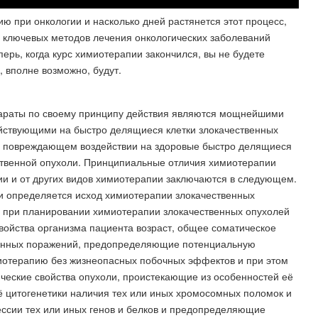
ию при онкологии и насколько дней растянется этот процесс,
х ключевых методов лечения онкологических заболеваний
перь, когда курс химиотерапии закончился, вы не будете
, вполне возможно, будут.
араты по своему принципу действия являются мощнейшими
ействующими на быстро делящиеся клетки злокачественных
м повреждающем воздействии на здоровые быстро делящиеся
ественной опухоли. Принципиальные отличия химиотерапии
и и от других видов химиотерапии заключаются в следующем.
 определяется исход химиотерапии злокачественных
у при планировании химиотерапии злокачественных опухолей
свойства организма пациента возраст, общее соматическое
рганных поражений, предопределяющие потенциальную
иотерапию без жизнеопасных побочных эффектов и при этом
ческие свойства опухоли, проистекающие из особенностей её
её цитогенетики наличия тех или иных хромосомных поломок и
ессии тех или иных генов и белков и предопределяющие