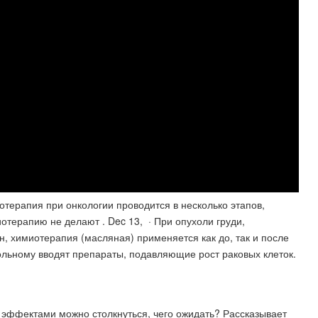
терапия при онкологии проводится в несколько этапов,
отерапию не делают . Dec 13, · При опухоли груди,
, химиотерапия (масляная) применяется как до, так и после
ольному вводят препараты, подавляющие рост раковых клеток.
 эффектами можно столкнуться, чего ожидать? Рассказывает