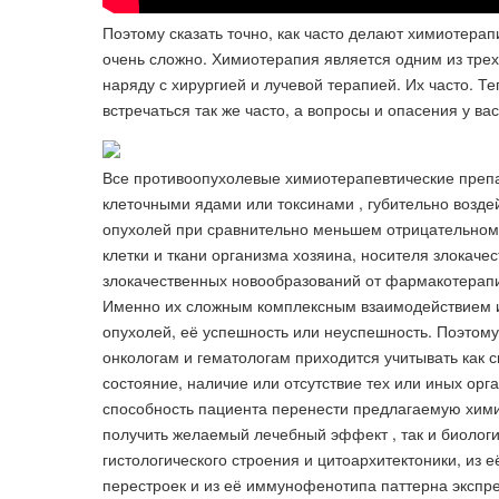
Поэтому сказать точно, как часто делают химиотерап
очень сложно. Химиотерапия является одним из тре
наряду с хирургией и лучевой терапией. Их часто. Те
встречаться так же часто, а вопросы и опасения у вас
Все противоопухолевые химиотерапевтические преп
клеточными ядами или токсинами , губительно возд
опухолей при сравнительно меньшем отрицательно
клетки и ткани организма хозяина, носителя злокач
злокачественных новообразований от фармакотерапи
Именно их сложным комплексным взаимодействием и
опухолей, её успешность или неуспешность. Поэтом
онкологам и гематологам приходится учитывать как 
состояние, наличие или отсутствие тех или иных о
способность пациента перенести предлагаемую хим
получить желаемый лечебный эффект , так и биологи
гистологического строения и цитоархитектоники, из 
перестроек и из её иммунофенотипа паттерна экспр