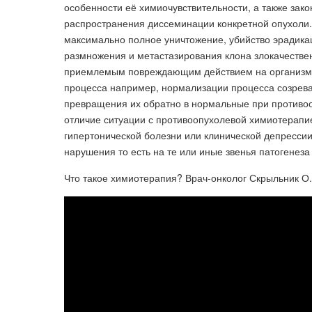
особенности её химиочувствительности, а также зак
распространения диссеминации конкретной опухоли.
максимально полное уничтожение, убийство эрадикац
размножения и метастазирования клона злокачествен
приемлемым повреждающим действием на организм х
процесса например, нормализации процесса созрева
превращения их обратно в нормальные при противоо
отличие ситуации с противоопухолевой химиотерапи
гипертонической болезни или клинической депрессии
нарушения то есть на те или иные звенья патогенеза
Что такое химиотерапия? Врач-онколог Скрыльник О.