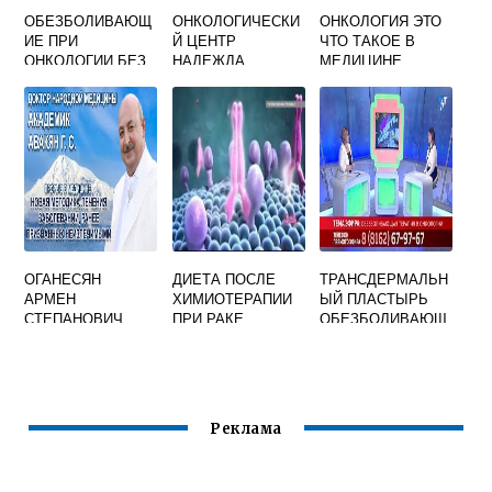
ОБЕЗБОЛИВАЮЩ
ОНКОЛОГИЧЕСКИ
ОНКОЛОГИЯ ЭТО
ИЕ ПРИ
Й ЦЕНТР
ЧТО ТАКОЕ В
ОНКОЛОГИИ БЕЗ
НАДЕЖДА
МЕДИЦИНЕ
РЕЦЕПТОВ
БАРНАУЛ
РЕГИСТРАТУРА
ОГАНЕСЯН
ДИЕТА ПОСЛЕ
ТРАНСДЕРМАЛЬН
АРМЕН
ХИМИОТЕРАПИИ
ЫЙ ПЛАСТЫРЬ
СТЕПАНОВИЧ
ПРИ РАКЕ
ОБЕЗБОЛИВАЮЩ
ОНКОЛОГ
ИЙ ПРИ
ОТЗЫВЫ
ОНКОЛОГИИ
Реклама