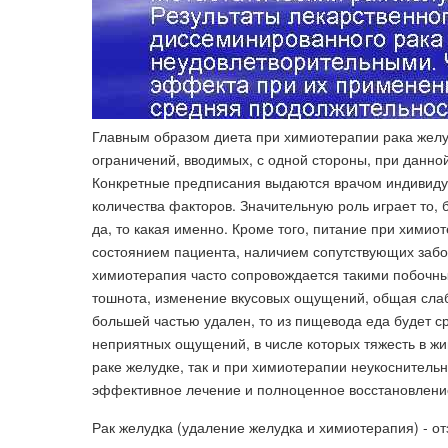
Главным образом диета при химиотерапии рака жел
ограничений, вводимых, с одной стороны, при данной
Конкретные предписания выдаются врачом индивидуа
количества факторов. Значительную роль играет то,
да, то какая именно. Кроме того, питание при хими
состоянием пациента, наличием сопутствующих забо
химиотерапия часто сопровождается такими побочны
тошнота, изменение вкусовых ощущений, общая слаб
большей частью удален, то из пищевода еда будет ср
неприятных ощущений, в числе которых тяжесть в жи
раке желудке, так и при химиотерапии неукоснительн
эффективное лечение и полноценное восстановлени
Рак желудка (удаление желудка и химиотерапия) - от