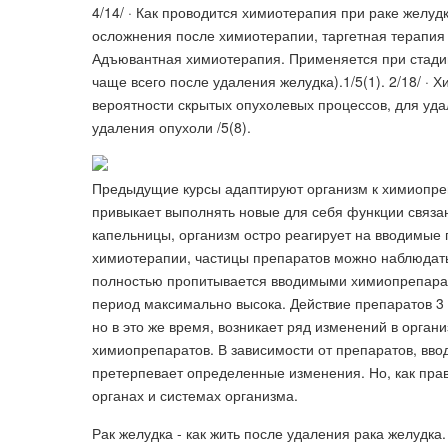
4/14/ · Как проводится химиотерапия при раке желуд
осложнения после химиотерапии, таргетная терапия 
Адъювантная химиотерапия. Применяется при стадии
чаще всего после удаления желудка).1/5(1). 2/18/ ·
вероятности скрытых опухолевых процессов, для уда
удаления опухоли /5(8).
Предыдущие курсы адаптируют организм к химиопре
привыкает выполнять новые для себя функции связа
капельницы, организм остро реагирует на вводимые 
химиотерапии, частицы препаратов можно наблюдать 
полностью пропитывается вводимыми химиопрепарата
период максимально высока. Действие препаратов 3
но в это же время, возникает ряд изменений в орга
химиопрепаратов. В зависимости от препаратов, вво
претерпевает определенные изменения. Но, как прав
органах и системах организма.
Рак желудка - как жить после удаления рака желудка