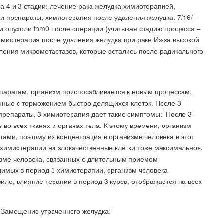
ка 4 и 3 стадии: лечение рака желудка химиотерапией,
и препараты, химиотерапия после удаления желудка. 7/16/ ·
 опухоли tnm0 после операции (учитывая стадию процесса –
 Химиотерапия после удаления желудка при раке Из-за высокой
ления микрометастазов, которые остались после радикального
паратам, организм приспосабливается к новым процессам,
нные с торможением быстро делящихся клеток. После 3
препараты, 3 химиотерапия дает такие симптомы:. После 3
во всех тканях и органах тела. К этому времени, организм
ми, поэтому их концентрация в организме человека в этот
 химиотерапии на злокачественные клетки тоже максимальное,
низме человека, связанных с длительным приемом
димых в период 3 химиотерапии, организм человека
ило, влияние терапии в период 3 курса, отображается на всех
. Замещение утраченного желудка: