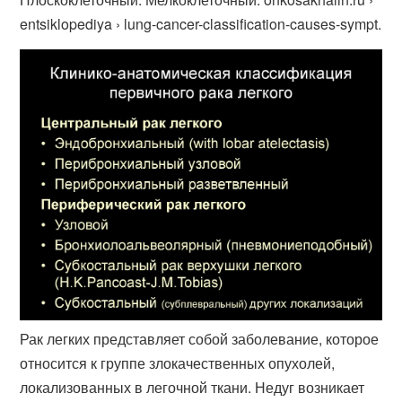
entsiklopediya › lung-cancer-classification-causes-sympt.
Рак легких представляет собой заболевание, которое
относится к группе злокачественных опухолей,
локализованных в легочной ткани. Недуг возникает