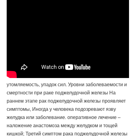
утомляемость, упадок сил. Уровни заболеваемости и
смертности при раке поджелудочной железы На
раннем этапе рак поджелудочной железы проявляет
симптомы, Иногда у человека подозревают язву
желудка или заболевание. оперативное лечение –
наложение анастомоза между желудком и тощей
кишкой; Третий симптом рака поджелудочной железы