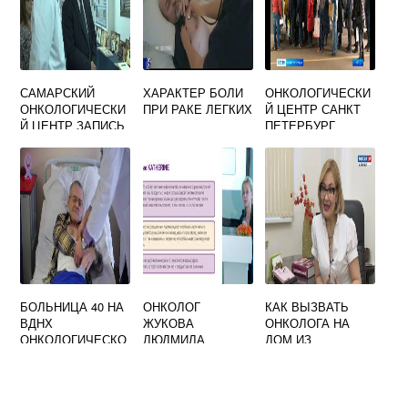
САМАРСКИЙ
ХАРАКТЕР БОЛИ
ОНКОЛОГИЧЕСКИ
ОНКОЛОГИЧЕСКИ
ПРИ РАКЕ ЛЕГКИХ
Й ЦЕНТР САНКТ
Й ЦЕНТР ЗАПИСЬ
ПЕТЕРБУРГ
НА ПРИЕМ
ОФИЦИАЛЬНЫЙ
БОЛЬНИЦА 40 НА
ОНКОЛОГ
КАК ВЫЗВАТЬ
ВДНХ
ЖУКОВА
ОНКОЛОГА НА
ОНКОЛОГИЧЕСКО
ЛЮДМИЛА
ДОМ ИЗ
Е ОТДЕЛЕНИЕ
ГРИГОРЬЕВНА
ПОЛИКЛИНИКИ
СПРАВОЧНАЯ
ГДЕ ПРИНИМАЕТ