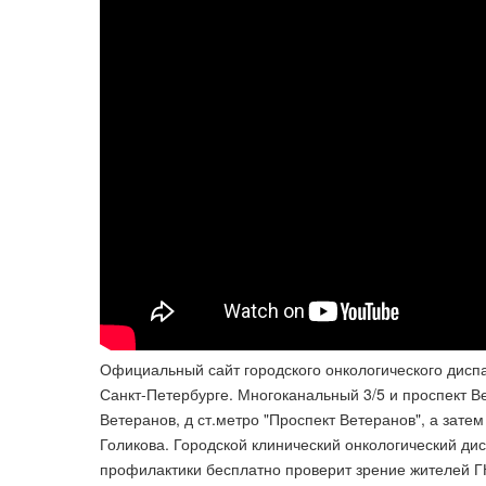
Официальный сайт городского онкологического дисп
Санкт-Петербурге. Многоканальный 3/​5 и проспект В
Ветеранов, д ст.метро "Проспект Ветеранов", а зат
Голикова. Городской клинический онкологический ди
профилактики бесплатно проверит зрение жителей Г