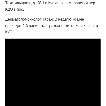
Текстильщика , д. КДЦ в Купчино — Моравский пер.
КДО в пос.
Дерматолог-онколог Таран: В неделю ко мне
приходит 2-3 пациента с раком кожи. onkosakhalin.ru
КУБ: