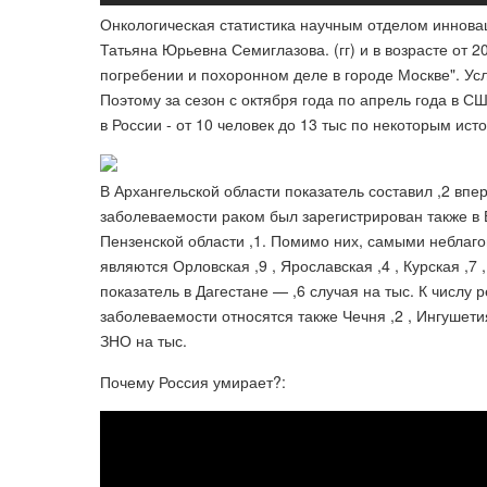
Онкологическая статистика научным отделом иннова
Татьяна Юрьевна Семиглазова. (гг) и в возрасте от 20 
погребении и похоронном деле в городе Москве". Ус
Поэтому за сезон с октября года по апрель года в СШ
в России - от 10 человек до 13 тыс по некоторым исто
В Архангельской области показатель составил ,2 вп
заболеваемости раком был зарегистрирован также в Б
Пензенской области ,1. Помимо них, самыми неблаго
являются Орловская ,9 , Ярославская ,4 , Курская ,7 
показатель в Дагестане — ,6 случая на тыс. К числу
заболеваемости относятся также Чечня ,2 , Ингушетия 
ЗНО на тыс.
Почему Россия умирает?: