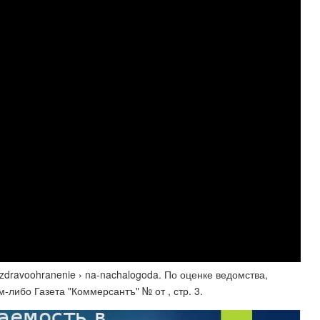
 zdravoohranenie › na-nachalogoda. По оценке ведомства,
​-либо Газета "Коммерсантъ" № от , стр. 3.