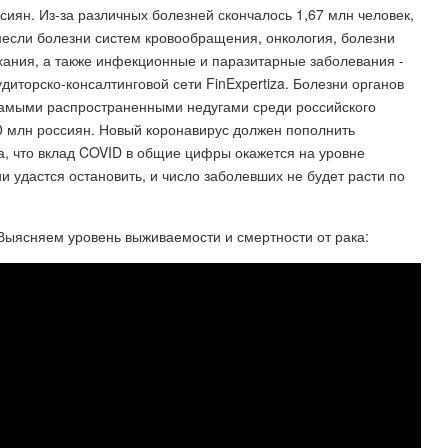
ссиян. Из-за различных болезней скончалось 1,67 млн человек,
несли болезни систем кровообращения, онкология, болезни
хания, а также инфекционные и паразитарные заболевания -
иторско-консалтинговой сети FinExpertiza. Болезни органов
самыми распространенными недугами среди российского
0 млн россиян. Новый коронавирус должен пополнить
да, что вклад COVID в общие цифры окажется на уровне
и удастся остановить, и число заболевших не будет расти по
 Выясняем уровень выживаемости и смертности от рака: