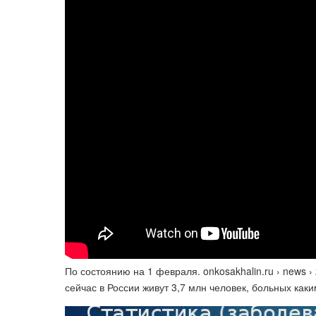
По состоянию на 1 февраля. onkosakhalin.ru › news ›
сейчас в России живут 3,7 млн человек, больных каким