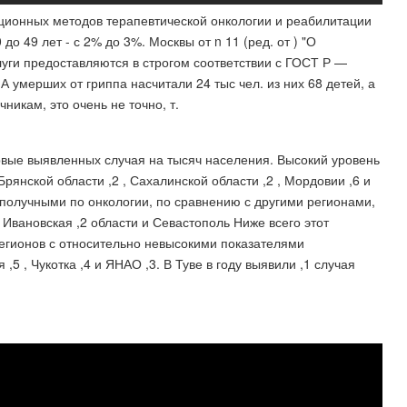
ционных методов терапевтической онкологии и реабилитации
до 49 лет - с 2% до 3%. Москвы от n 11 (ред. от ) "О
луги предоставляются в строгом соответствии с ГОСТ Р —
А умерших от гриппа насчитали 24 тыс чел. из них 68 детей, а
чникам, это очень не точно, т.
ервые выявленных случая на тысяч населения. Высокий уровень
рянской области ,2 , Сахалинской области ,2 , Мордовии ,6 и
получными по онкологии, по сравнению с другими регионами,
, Ивановская ,2 области и Севастополь Ниже всего этот
 регионов с относительно невысокими показателями
,5 , Чукотка ,4 и ЯНАО ,3. В Туве в году выявили ,1 случая