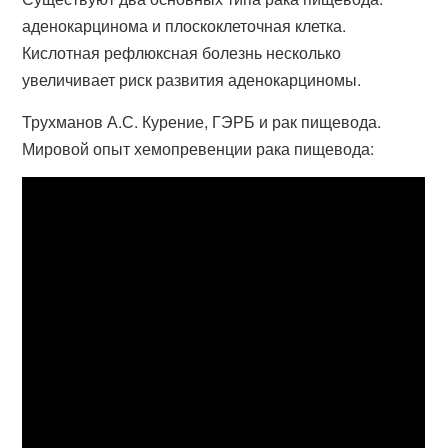
аденокарцинома и плоскоклеточная клетка.
Кислотная рефлюксная болезнь несколько
увеличивает риск развития аденокарциномы.
Трухманов А.С. Курение, ГЭРБ и рак пищевода.
Мировой опыт хемопревенции рака пищевода: