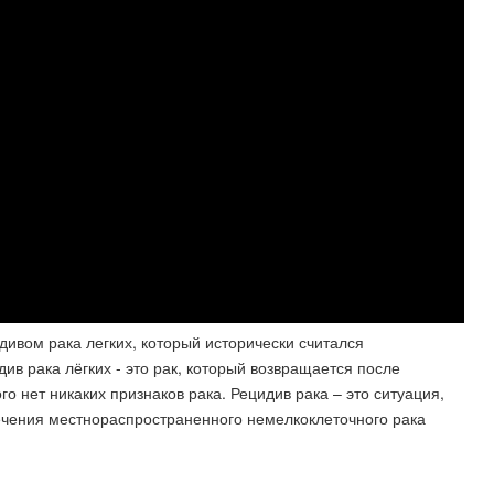
ивом рака легких, который исторически считался
в рака лёгких - это рак, который возвращается после
о нет никаких признаков рака. Рецидив рака – это ситуация,
лечения местнораспространенного немелкоклеточного рака