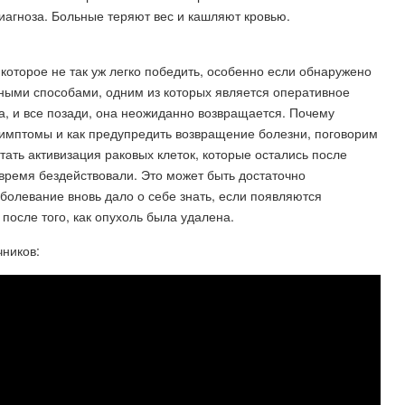
иагноза. Больные теряют вес и кашляют кровью.
которое не так уж легко победить, особенно если обнаружено
азными способами, одним из которых является оперативное
ла, и все позади, она неожиданно возвращается. Почему
симптомы и как предупредить возвращение болезни, поговорим
ать активизация раковых клеток, которые остались после
время бездействовали. Это может быть достаточно
болевание вновь дало о себе знать, если появляются
осле того, как опухоль была удалена.
чников: