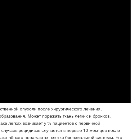
ественной опухоли после хирургического лечения,
бразования. Может поражать ткань легких и бронхов,
рака легких возникает у % пациентов с первичной
 случаев рецидивов случается в первые 10 месяцев после
раке лёгкого поражаются клетки бронхиальной системы. Его