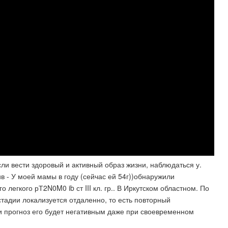
сли вести здоровый и активный образ жизни, наблюдаться у.
ив - У моей мамы в году (сейчас ей 54г))обнаружили
легкого рТ2N0M0 ib ст III кл. гр.. В Иркутском областном. По
стадии локализуется отдаленно, то есть повторный
и прогноз его будет негативным даже при своевременном