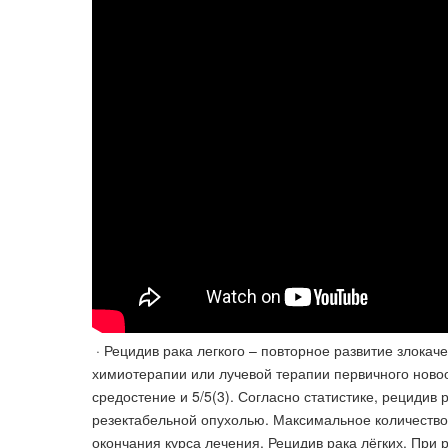
· Рецидив рака легкого – повторное развитие злокач
химиотерапии или лучевой терапии первичного новоо
средостение и 5/5(3). Согласно статистике, рецидив 
резектабельной опухолью. Максимальное количество
окончания курса лечения. Рецидив рака лёгких. При 