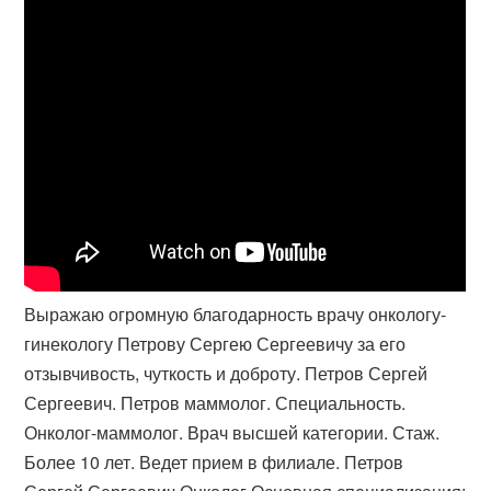
Выражаю огромную благодарность врачу онкологу-
гинекологу Петрову Сергею Сергеевичу за его
отзывчивость, чуткость и доброту. Петров Сергей
Сергеевич. Петров маммолог. Специальность.
Онколог-​маммолог. Врач высшей категории. Стаж.
Более 10 лет. Ведет прием в филиале. Петров