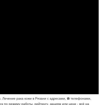
и. Лечение рака кожи в Рязани с адресами, ☎️ телефонами,
ск по режиму работы, рейтингу, акциям или цене - всё на