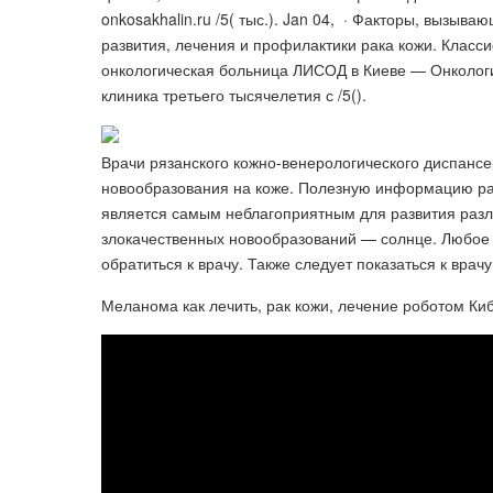
onkosakhalin.ru /5( тыс.). Jan 04, · Факторы, вызыв
развития, лечения и профилактики рака кожи. Класси
онкологическая больница ЛИСОД в Киеве — Онкология
клиника третьего тысячелетия с /5().
Врачи рязанского кожно-венерологического диспансер
новообразования на коже. Полезную информацию раз
является самым неблагоприятным для развития разли
злокачественных новообразований — солнце. Любое
обратиться к врачу. Также следует показаться к врач
Меланома как лечить, рак кожи, лечение роботом Ки