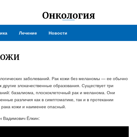
Онкология
ика
Лечение
Новости
 КОЖИ
ологических заболеваний. Рак кожи без меланомы — ее обычно
ак другие злокачественные образования. Существует три
аний: базалиома, плоскоклеточный рак и меланома. Они
енные различия как в симптоматике, так и в протекании
 рака кожи и наименее опасный.
н Вадимович Ёлкин: