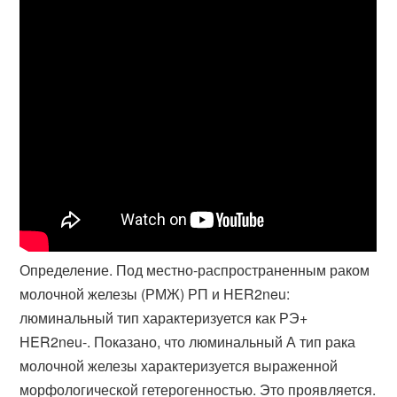
Определение. Под местно-распространенным раком
молочной железы (​РМЖ) РП и HER2neu:
люминальный тип характеризуется как РЭ+
HER2neu-. Показано, что люминальный А тип рака
молочной железы характеризуется выраженной
морфологической гетерогенностью. Это проявляется.