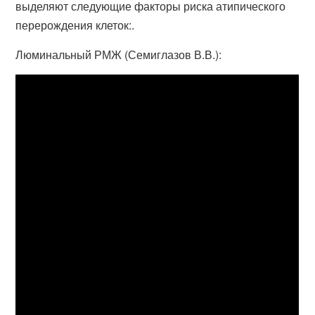
выделяют следующие факторы риска атипического
перерождения клеток:.
Люминальный РМЖ (Семиглазов В.В.):