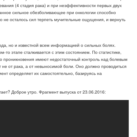
евания (4 стадия рака) и при неэффективности первых двух
ранное сильное обезболивающее при онкологии способно
го не осталось сил терпеть мучительные ощущения, и вернуть
ода, но и известной всем информацией о сильных болях.
м-то этапе сталкивается с этим состоянием. По статистике,
го проникновения имеют недостаточный контроль над болевым
 не от рака, а от невыносимой боли. Оно должно проводиться
иент определяет их самостоятельно, базируясь на
ет? Доброе утро. Фрагмент выпуска от 23.06.2016: