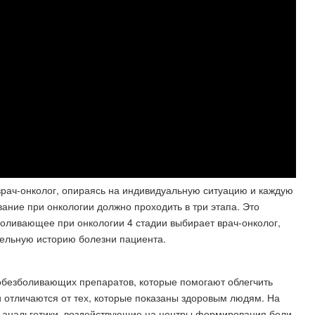
рач-онколог, опираясь на индивидуальную ситуацию и каждую
ание при онкологии должно проходить в три этапа. Это
зболивающее при онкологии 4 стадии выбирает врач-онколог,
ельную историю болезни пациента.
обезболивающих препаратов, которые помогают облегчить
 отличаются от тех, которые показаны здоровым людям. На
е анальгетики, воздействующие на центры формирования боли