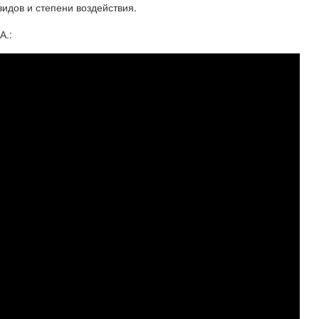
идов и степени воздействия.
А.: