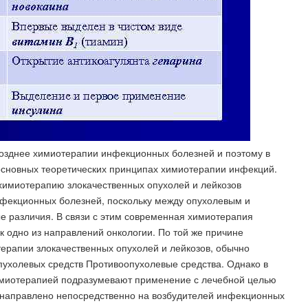
озднее химиотерапии инфекционных болезней и поэтому в
 основных теоретических принципах химиотерапии инфекций.
химиотерапию злокачественных опухолей и лейкозов
нфекционных болезней, поскольку между опухолевым и
различия. В связи с этим современная химиотерапия
к одно из направлений онкологии. По той же причине
рапии злокачественных опухолей и лейкозов, обычно
пухолевых средств Противоопухолевые средства. Однако в
имиотерапией подразумевают применение с лечебной целью
х направлено непосредственно на возбудителей инфекционных