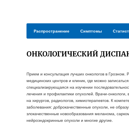
Распространение
Симптомы
Статист
ОНКОЛОГИЧЕСКИЙ ДИСПАН
Прием и консультация лучших онкологов в Грозном. 
медицинских центров и клиник, где можно записатьс
специализирующаяся на изучении последовательност
лечения и профилактики опухолей. Врачи-онкологи, 
на хирургов, радиологов, химиотерапевтов. К компе
заболевания: доброкачественные опухоли, не образ
злокачественные новообразования меланома, сарко
нейроэндокринные опухоли и многие другие.