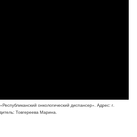
У «Республиканский онкологический диспансер». Адрес: г.
одитель: Товгереева Марина.