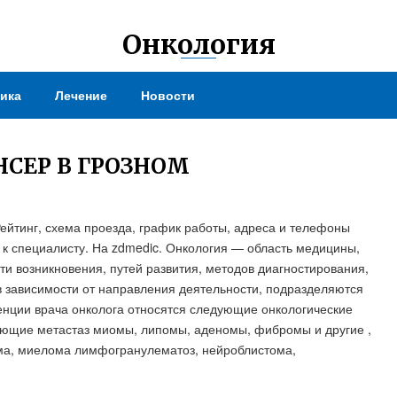
Онкология
ика
Лечение
Новости
СЕР В ГРОЗНОМ
Рейтинг, схема проезда, график работы, адреса и телефоны
я к специалисту. На zdmedic. Онкология — область медицины,
и возникновения, путей развития, методов диагностирования,
в зависимости от направления деятельности, подразделяются
тенции врача онколога относятся следующие онкологические
ующие метастаз миомы, липомы, аденомы, фибромы и другие ,
ма, миелома лимфогранулематоз, нейроблистома,