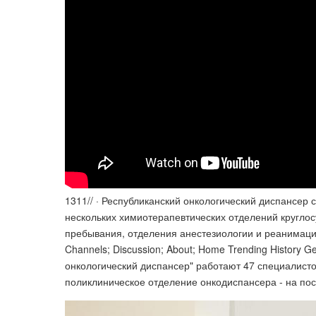
13‏‏/11‏‏/ · Республиканский онкологический диспансер состоит из поликлиники, стационара с операционным блоком,
нескольких химиотерапевтических отделений круглос
пребывания, отделения анестезиологии и реанимации.
Channels; Discussion; About; Home Trending History 
онкологический диспансер" работают 47 специалисто
поликлиническое отделение онкодиспансера - на пос