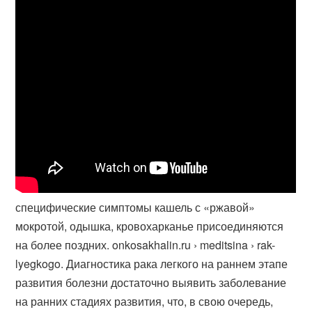
специфические симптомы кашель с «ржавой»
мокротой, одышка, кровохарканье присоединяются
на более поздних. onkosakhalin.ru › meditsina › rak-
lyegkogo. Диагностика рака легкого на раннем этапе
развития болезни достаточно выявить заболевание
на ранних стадиях развития, что, в свою очередь,