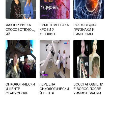
ФАКТОР РИСКА
СИМПТОМЫ РАКА
РАК ЖЕЛУДКА
СПОСОБСТВУЮЩ
КРОВИ У
ПРИЗНАКИ И
ИЙ
ЖЕНЩИН
СИМПТОМЫ
ВОЗНИКНОВЕНИ
Ю РАКА
МОЛОЧНОЙ
ЖЕЛЕЗЫ
ОНКОЛОГИЧЕСКИ
ГЕРЦЕНА
ВОССТАНОВЛЕНИ
Й ЦЕНТР
ОНКОЛОГИЧЕСКИ
Е ВОЛОС ПОСЛЕ
СТАВРОПОЛЬ
Й ЦЕНТР
ХИМИОТЕРАПИИ
ОФИЦИАЛЬНЫЙ
ОФИЦИАЛЬНЫЙ
В ДОМАШНИХ
САЙТ
МОСКВА
УСЛОВИЯХ