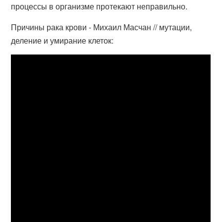
процессы в организме протекают неправильно.
Причины рака крови - Михаил Масчан // мутации,
деление и умирание клеток: