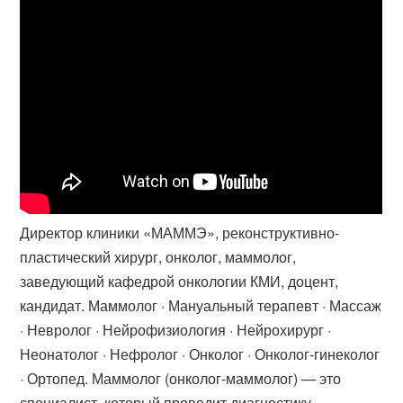
Директор клиники «МАММЭ», реконструктивно-
пластический хирург, онколог​, маммолог,
заведующий кафедрой онкологии КМИ, доцент,
кандидат. Маммолог · Мануальный терапевт · Массаж
· Невролог · Нейрофизиология · Нейрохирург ·
Неонатолог · Нефролог · Онколог · Онколог-гинеколог
· Ортопед. Маммолог (онколог-маммолог) — это
специалист, который проводит диагностику