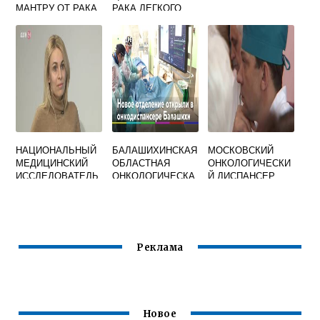
МАНТРУ ОТ РАКА
РАКА ЛЕГКОГО
КРОВИ
НАЦИОНАЛЬНЫЙ
БАЛАШИХИНСКАЯ
МОСКОВСКИЙ
МЕДИЦИНСКИЙ
ОБЛАСТНАЯ
ОНКОЛОГИЧЕСКИ
ИССЛЕДОВАТЕЛЬ
ОНКОЛОГИЧЕСКА
Й ДИСПАНСЕР
СКИЙ ЦЕНТР
Я БОЛЬНИЦА
ОНКОЛОГИИ
ОФИЦИАЛЬНЫЙ
РОСТОВ НА ДОНУ
САЙТ
Реклама
Новое