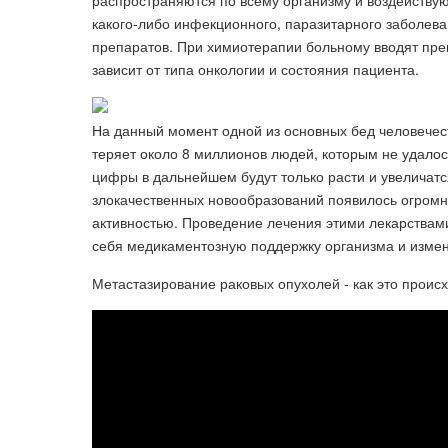
распространяются по всему организму и воздействую
какого-либо инфекционного, паразитарного заболева
препаратов. При химиотерапии больному вводят пре
зависит от типа онкологии и состояния пациента.
На данный момент одной из основных бед человечест
теряет около 8 миллионов людей, которым не удалос
цифры в дальнейшем будут только расти и увеличатся 
злокачественных новообразований появилось огром
активностью. Проведение лечения этими лекарствами
себя медикаментозную поддержку организма и измен
Метастазирование раковых опухолей - как это происх