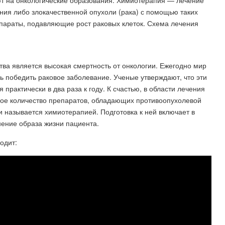
т на онкологические образования. Химиотерапи́я — лечение
ния либо злокачественной опухоли (рака) с помощью таких
параты, подавляющие рост раковых клеток. Схема лечения
ва является высокая смертность от онкологии. Ежегодно мир
ь победить раковое заболевание. Ученые утверждают, что эти
практически в два раза к году. К счастью, в области лечения
ное количество препаратов, обладающих противоопухолевой
 называется химиотерапией. Подготовка к ней включает в
ение образа жизни пациента.
одит: