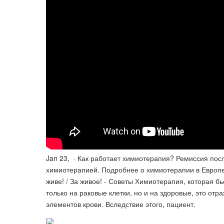
Jan 23, · Как работает химиотерапия? Ремиссия пос
химиотерапией. Подробнее о химиотерапии в Европейс
живе! / За живое! - Советы Химиотерапия, которая бье
только на раковые клетки, но и на здоровые, это о
элементов крови. Вследствие этого, пациент.