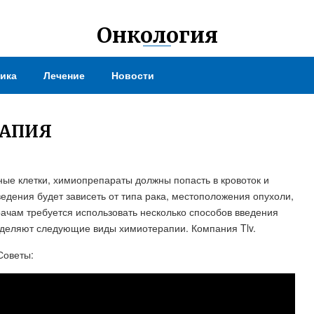
Онкология
ика
Лечение
Новости
РАПИЯ
ные клетки, химиопрепараты должны попасть в кровоток и
едения будет зависеть от типа рака, местоположения опухоли,
рачам требуется использовать несколько способов введения
выделяют следующие виды химиотерапии. Компания Tlv.
 Советы: