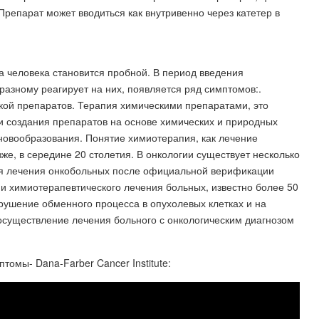
Препарат может вводиться как внутривенно через катетер в
ма человека становится пробной. В период введения
азному реагирует на них, появляется ряд симптомов:.
ой препаратов. Терапия химическими препаратами, это
и создания препаратов на основе химических и природных
новообразования. Понятие химиотерапия, как лечение
же, в середине 20 столетия. В онкологии существует несколько
ля лечения онкобольных после официальной верификации
 и химиотерапевтического лечения больных, известно более 50
рушение обменного процесса в опухолевых клетках и на
существление лечения больного с онкологическим диагнозом
омы- Dana-Farber Cancer Institute: